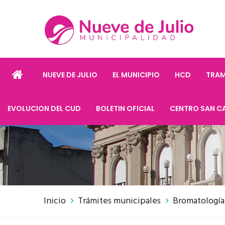
NUEVE DE JULIO
EL MUNICIPIO
HCD
TRAM
EVOLUCION DEL CUD
BOLETIN OFICIAL
CENTRO SAN C
Inicio
Trámites municipales
Bromatología