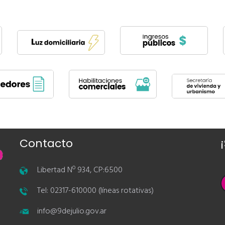
Contacto
Libertad Nº 934, CP:6500
Tel: 02317-610000 (líneas rotativas)
info@9dejulio.gov.ar