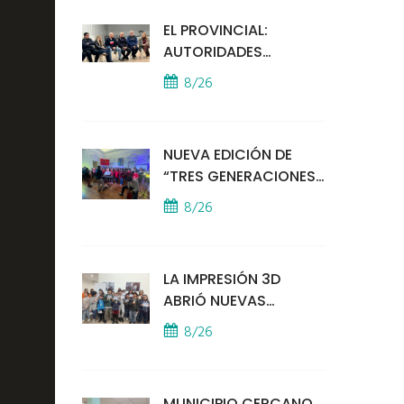
EL PROVINCIAL:
AUTORIDADES
MUNICIPALES
8/26
MANTUVIERON UN
ENCUENTRO CON
VECINOS POR LA
NUEVA EDICIÓN DE
SEGURIDAD
“TRES GENERACIONES
CANTAN”
8/26
LA IMPRESIÓN 3D
ABRIÓ NUEVAS
PUERTAS AL
8/26
APRENDIZAJE Y LA
CREATIVIDAD
MUNICIPIO CERCANO