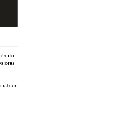
jército
alores,
cial con