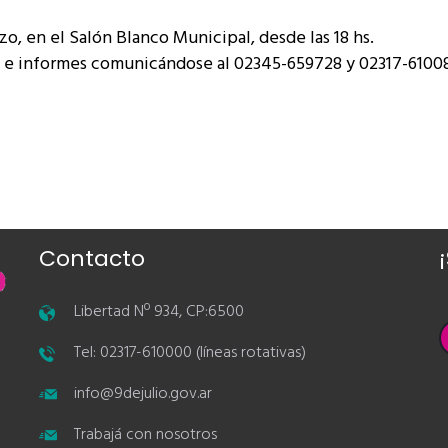
rzo, en el Salón Blanco Municipal, desde las 18 hs.
 e informes comunicándose al 02345-659728 y 02317-6100
Contacto
Libertad Nº 934, CP:6500
Tel: 02317-610000 (líneas rotativas)
info@9dejulio.gov.ar
Trabajá con nosotros