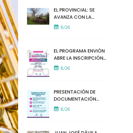
EL PROVINCIAL: SE
AVANZA CON LA
INSTALACIÓN DEL
8/26
MÓDULO POLICIAL
EL PROGRAMA ENVIÓN
ABRE LA INSCRIPCIÓN
A UN CURSO DE
8/26
BARBERÍA
PRESENTACIÓN DE
DOCUMENTACIÓN
PARA BECAS
8/26
EDUCATIVAS
JUAN JOSÉ DÁVILA