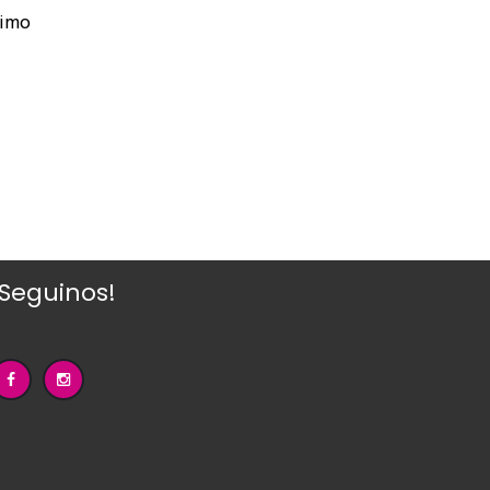
ximo
¡Seguinos!