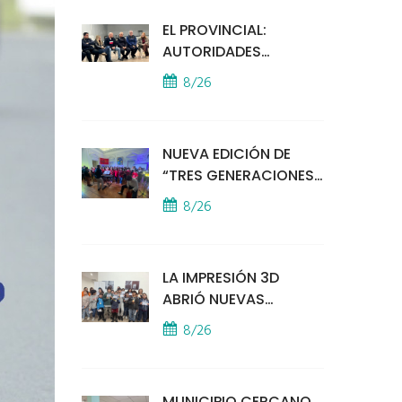
EL PROVINCIAL:
AUTORIDADES
MUNICIPALES
8/26
MANTUVIERON UN
ENCUENTRO CON
VECINOS POR LA
NUEVA EDICIÓN DE
SEGURIDAD
“TRES GENERACIONES
CANTAN”
8/26
LA IMPRESIÓN 3D
ABRIÓ NUEVAS
PUERTAS AL
8/26
APRENDIZAJE Y LA
CREATIVIDAD
MUNICIPIO CERCANO