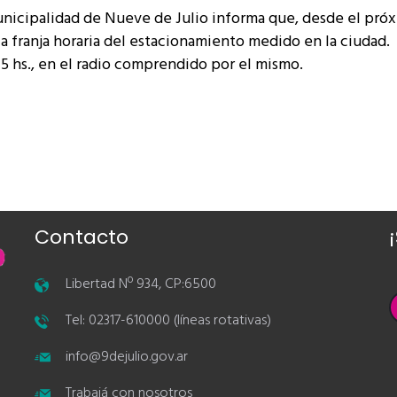
unicipalidad de Nueve de Julio informa que, desde el pró
la franja horaria del estacionamiento medido en la ciudad.
 15 hs., en el radio comprendido por el mismo.
Contacto
Libertad Nº 934, CP:6500
Tel: 02317-610000 (líneas rotativas)
info@9dejulio.gov.ar
Trabajá con nosotros