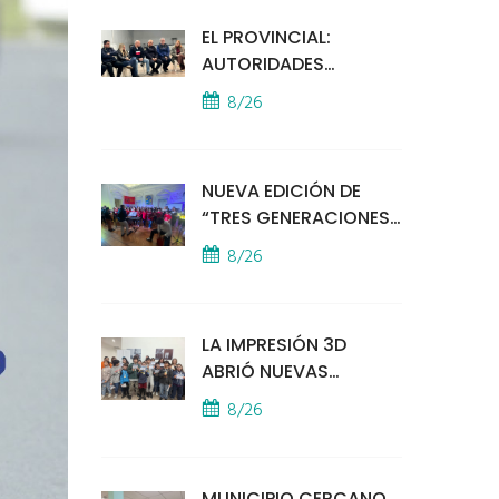
EL PROVINCIAL:
AUTORIDADES
MUNICIPALES
8/26
MANTUVIERON UN
ENCUENTRO CON
VECINOS POR LA
NUEVA EDICIÓN DE
SEGURIDAD
“TRES GENERACIONES
CANTAN”
8/26
LA IMPRESIÓN 3D
ABRIÓ NUEVAS
PUERTAS AL
8/26
APRENDIZAJE Y LA
CREATIVIDAD
MUNICIPIO CERCANO