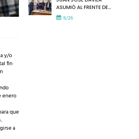
ASUMIÓ AL FRENTE DE
LA POLICÍA COMUNAL
8/26
ia y/o
al fin
en
endo
e enero
para que
.
girse a