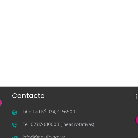
Contacto
Libertad Nº 934, CP:6500
Tel: 02317-610000 (líneas rotativas)
info@9dejulio.gov.ar