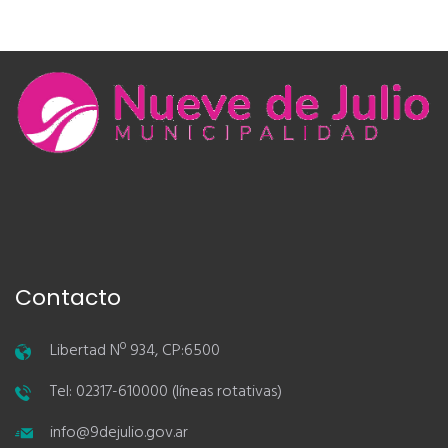
Contacto
Libertad Nº 934, CP:6500
Tel: 02317-610000 (líneas rotativas)
info@9dejulio.gov.ar