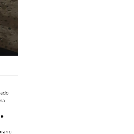
sado
ena
le
rario