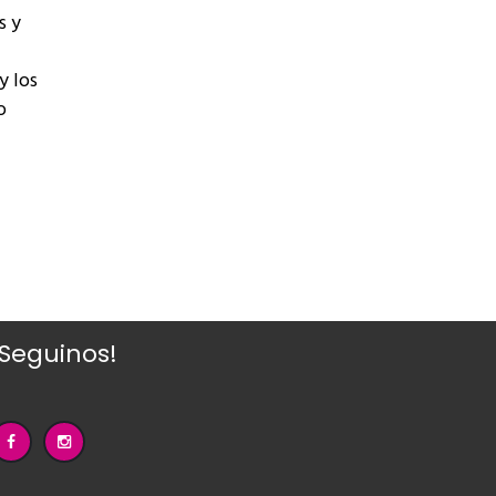
s y
y los
o
¡Seguinos!