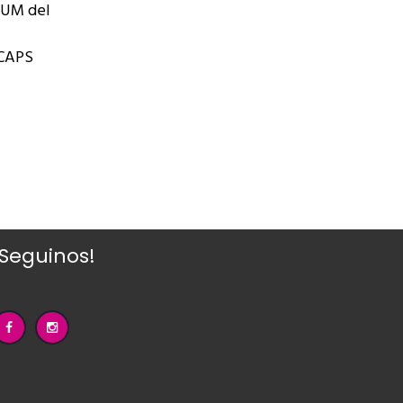
 SUM del
(CAPS
¡Seguinos!