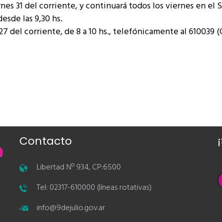
ernes 31 del corriente, y continuará todos los viernes en el
esde las 9,30 hs.
 27 del corriente, de 8 a 10 hs., telefónicamente al 610039 
Contacto
Libertad Nº 934, CP:6500
Tel: 02317-610000 (líneas rotativas)
info@9dejulio.gov.ar