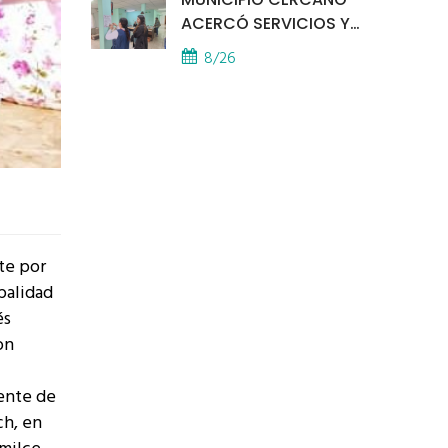
ACERCÓ SERVICIOS Y
ATENCIÓN A LOS
8/26
VECINOS EL
PROVINCIAL
ite por
ipalidad
és
on
tente de
ch, en