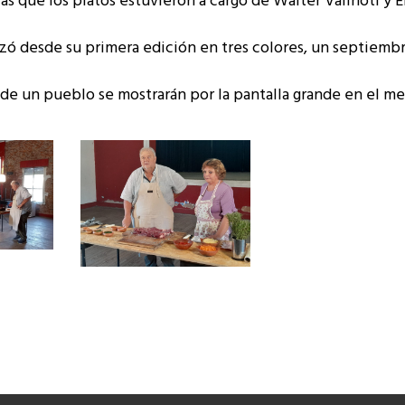
tras que los platos estuvieron a cargo de Walter Valinoti y 
lizó desde su primera edición en tres colores, un septiembr
lo de un pueblo se mostrarán por la pantalla grande en el m