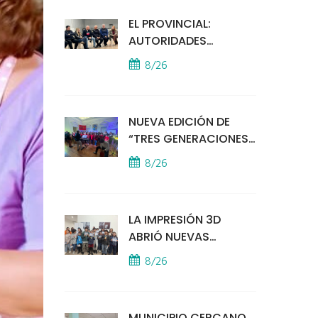
EL PROVINCIAL:
AUTORIDADES
MUNICIPALES
8/26
MANTUVIERON UN
ENCUENTRO CON
VECINOS POR LA
NUEVA EDICIÓN DE
SEGURIDAD
“TRES GENERACIONES
CANTAN”
8/26
LA IMPRESIÓN 3D
ABRIÓ NUEVAS
PUERTAS AL
8/26
APRENDIZAJE Y LA
CREATIVIDAD
MUNICIPIO CERCANO