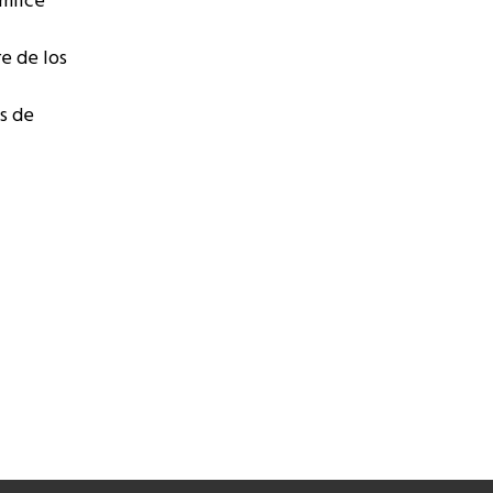
Emilce
e de los
es de