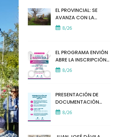
EL PROVINCIAL: SE
AVANZA CON LA
INSTALACIÓN DEL
8/26
MÓDULO POLICIAL
EL PROGRAMA ENVIÓN
ABRE LA INSCRIPCIÓN
A UN CURSO DE
8/26
BARBERÍA
PRESENTACIÓN DE
DOCUMENTACIÓN
PARA BECAS
8/26
EDUCATIVAS
JUAN JOSÉ DÁVILA