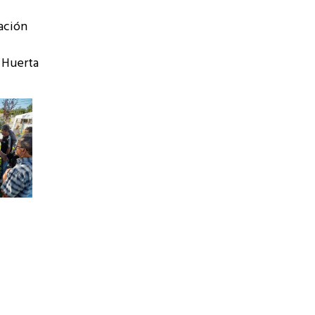
tación
a Huerta