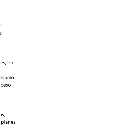
el
s
les, en
onsumo.
oceso
os,
 planes