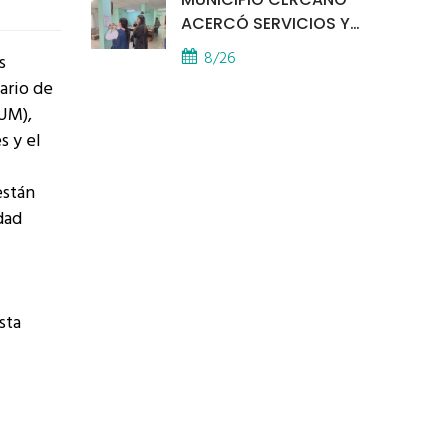
ACERCÓ SERVICIOS Y
ATENCIÓN A LOS
8/26
s
VECINOS EL
tario de
PROVINCIAL
UM),
s y el
están
dad
sta