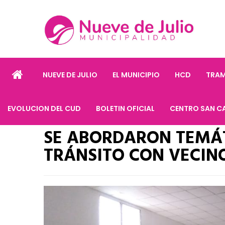
NUEVE DE JULIO
EL MUNICIPIO
HCD
TRAM
EVOLUCION DEL CUD
BOLETIN OFICIAL
CENTRO SAN C
SE ABORDARON TEMÁT
TRÁNSITO CON VECIN