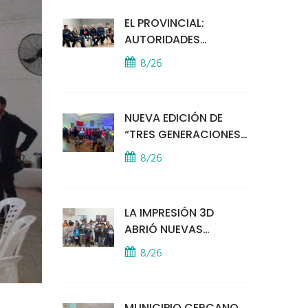
EL PROVINCIAL:
AUTORIDADES
MUNICIPALES
8/26
MANTUVIERON UN
ENCUENTRO CON
VECINOS POR LA
NUEVA EDICIÓN DE
SEGURIDAD
“TRES GENERACIONES
CANTAN”
8/26
LA IMPRESIÓN 3D
ABRIÓ NUEVAS
PUERTAS AL
8/26
APRENDIZAJE Y LA
CREATIVIDAD
MUNICIPIO CERCANO