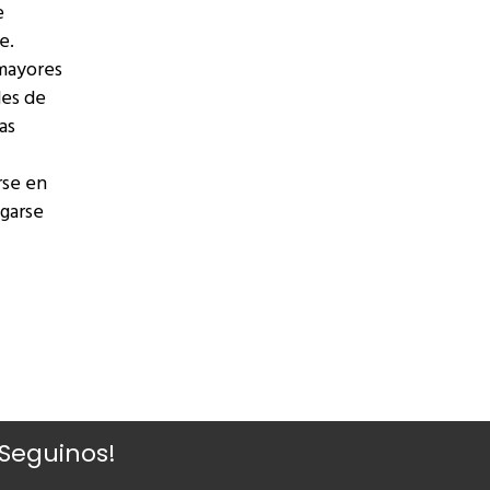
e
e.
 mayores
des de
as
rse en
garse
¡Seguinos!