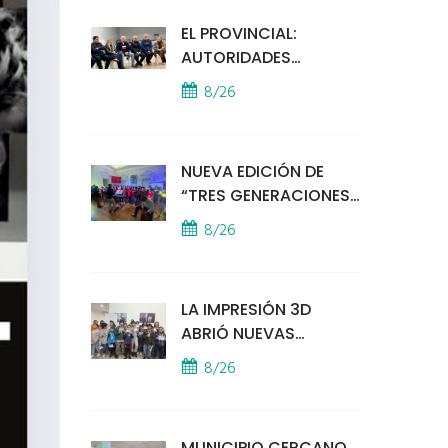
EL PROVINCIAL:
AUTORIDADES
MUNICIPALES
8/26
MANTUVIERON UN
ENCUENTRO CON
VECINOS POR LA
NUEVA EDICIÓN DE
SEGURIDAD
“TRES GENERACIONES
CANTAN”
8/26
LA IMPRESIÓN 3D
ABRIÓ NUEVAS
PUERTAS AL
8/26
APRENDIZAJE Y LA
CREATIVIDAD
MUNICIPIO CERCANO