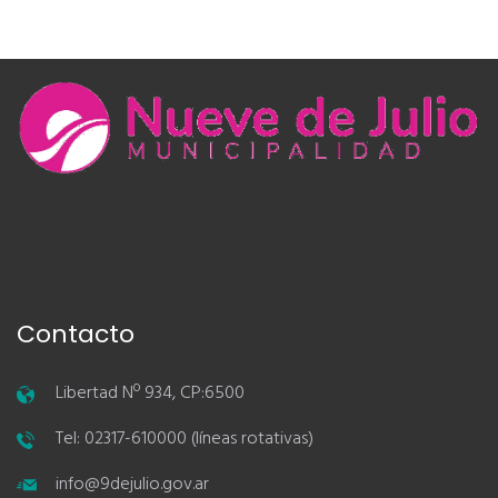
Contacto
Libertad Nº 934, CP:6500
Tel: 02317-610000 (líneas rotativas)
info@9dejulio.gov.ar