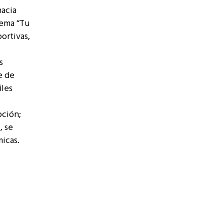
hacia
lema “Tu
portivas,
s
e de
iles
pción;
, se
micas.