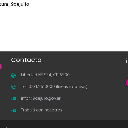
tura_9dejulio
Contacto
Libertad Nº 934, CP:6500
Tel: 02317-610000 (líneas rotativas)
info@9dejulio.gov.ar
Trabajá con nosotros