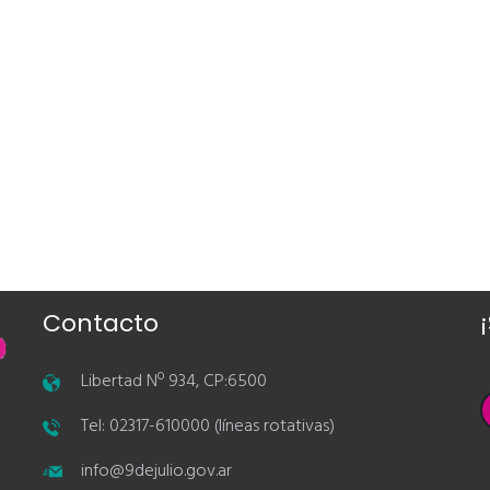
Contacto
Libertad Nº 934, CP:6500
Tel: 02317-610000 (líneas rotativas)
info@9dejulio.gov.ar