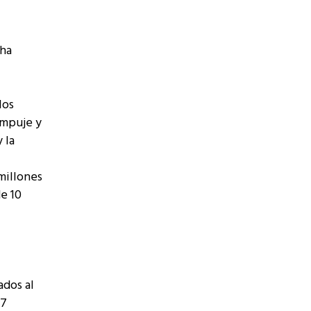
 ha
los
empuje y
 la
millones
e 10
ados al
47