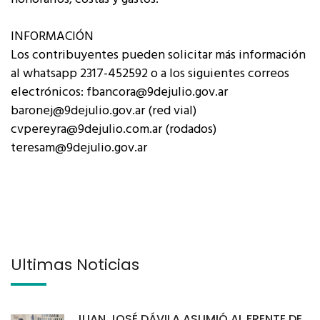
INFORMACIÓN
Los contribuyentes pueden solicitar más información
al whatsapp 2317-452592 o a los siguientes correos
electrónicos: fbancora@9dejulio.gov.ar
baronej@9dejulio.gov.ar (red vial)
cvpereyra@9dejulio.com.ar (rodados)
teresam@9dejulio.gov.ar
Últimas Noticias
JUAN JOSÉ DÁVILA ASUMIÓ AL FRENTE DE