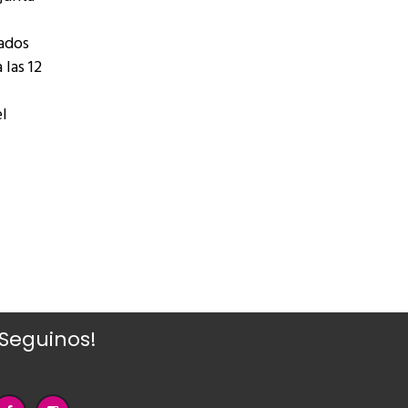
ados
 las 12
el
¡Seguinos!