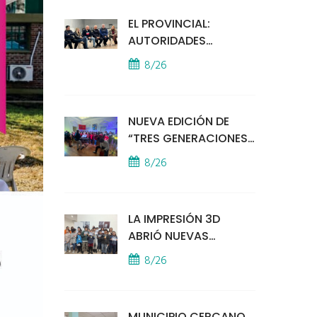
EL PROVINCIAL:
AUTORIDADES
MUNICIPALES
8/26
MANTUVIERON UN
ENCUENTRO CON
VECINOS POR LA
NUEVA EDICIÓN DE
SEGURIDAD
“TRES GENERACIONES
CANTAN”
8/26
LA IMPRESIÓN 3D
ABRIÓ NUEVAS
PUERTAS AL
8/26
APRENDIZAJE Y LA
CREATIVIDAD
MUNICIPIO CERCANO