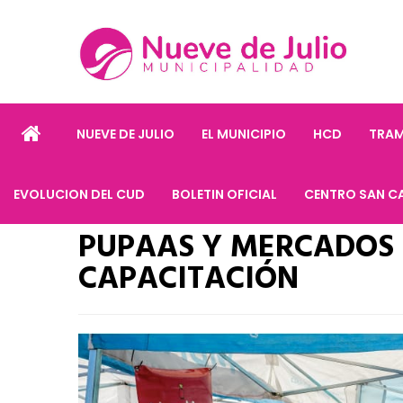
NUEVE DE JULIO
EL MUNICIPIO
HCD
TRAM
EVOLUCION DEL CUD
BOLETIN OFICIAL
CENTRO SAN C
PUPAAS Y MERCADOS 
CAPACITACIÓN