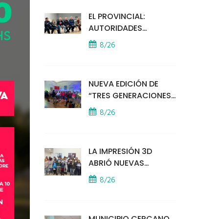
EL PROVINCIAL:
AUTORIDADES
MUNICIPALES
8/26
MANTUVIERON UN
ENCUENTRO CON
VECINOS POR LA
NUEVA EDICIÓN DE
SEGURIDAD
“TRES GENERACIONES
CANTAN”
8/26
LA IMPRESIÓN 3D
ABRIÓ NUEVAS
PUERTAS AL
8/26
APRENDIZAJE Y LA
CREATIVIDAD
MUNICIPIO CERCANO