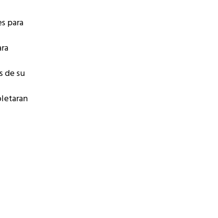
es para
ara
s de su
pletaran