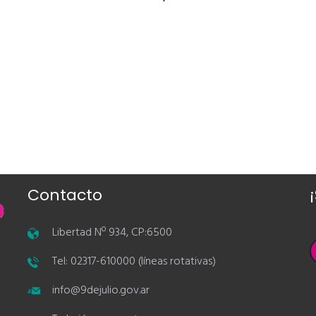
Contacto
Libertad Nº 934, CP:6500
Tel: 02317-610000 (líneas rotativas)
info@9dejulio.gov.ar