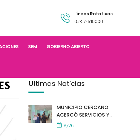
Líneas Rotativas
02317-610000
TACIONES
SEM
GOBIERNO ABIERTO
ES
Últimas Noticias
MUNICIPIO CERCANO
ACERCÓ SERVICIOS Y
ATENCIÓN A LOS
8/26
VECINOS EL
PROVINCIAL