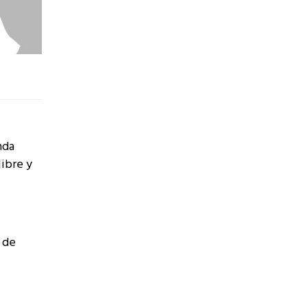
nda
ibre y
a de