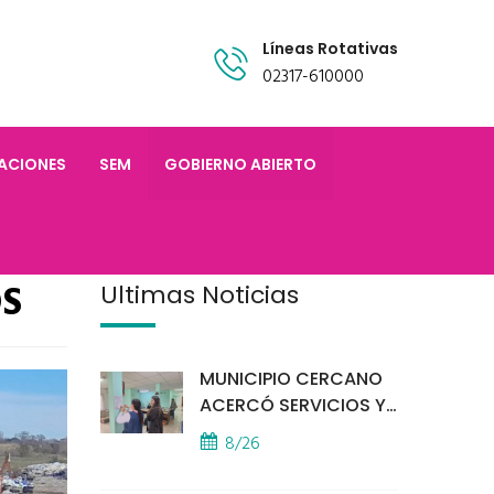
Líneas Rotativas
02317-610000
TACIONES
SEM
GOBIERNO ABIERTO
OS
Últimas Noticias
MUNICIPIO CERCANO
ACERCÓ SERVICIOS Y
ATENCIÓN A LOS
8/26
VECINOS EL
PROVINCIAL