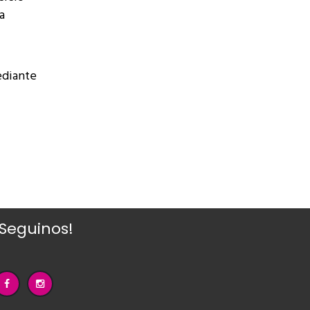
a
ediante
¡Seguinos!