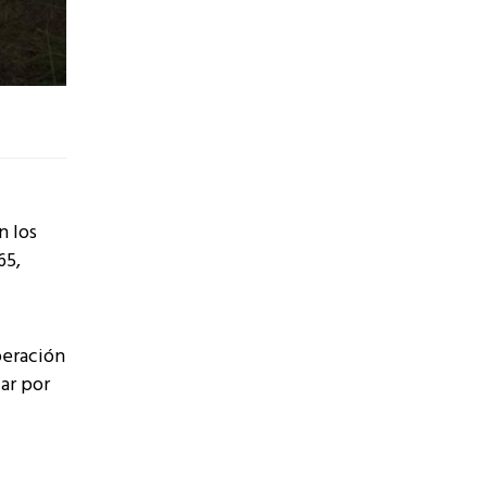
n los
65,
peración
ar por