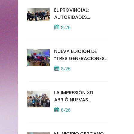
EL PROVINCIAL:
AUTORIDADES
MUNICIPALES
8/26
MANTUVIERON UN
ENCUENTRO CON
VECINOS POR LA
NUEVA EDICIÓN DE
SEGURIDAD
“TRES GENERACIONES
CANTAN”
8/26
LA IMPRESIÓN 3D
ABRIÓ NUEVAS
PUERTAS AL
8/26
APRENDIZAJE Y LA
CREATIVIDAD
MUNICIPIO CERCANO