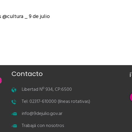
 @cultura _ 9 de julio
Contacto
Libertad Nº 934, CP:6500
Tel: 02317-610000 (líneas rotativas)
info@9dejulio.gov.ar
Trabajá con nosotros