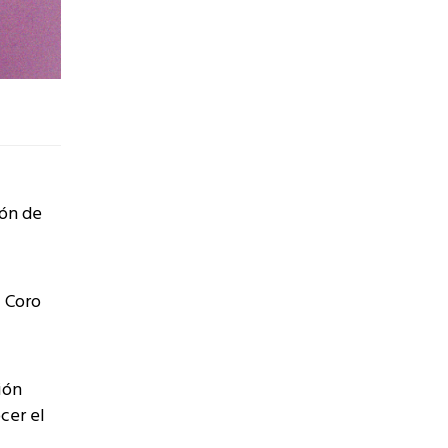
ión de
l Coro
ión
cer el