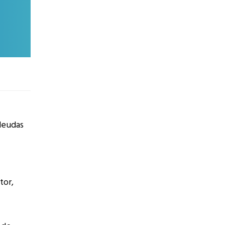
deudas
tor,