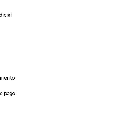
dicial
imiento
de pago