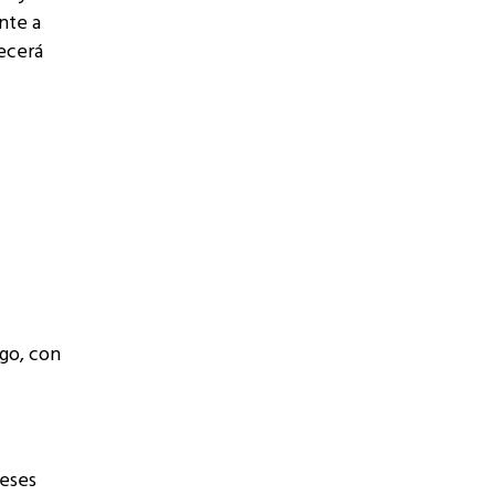
nte a
lecerá
ago, con
reses