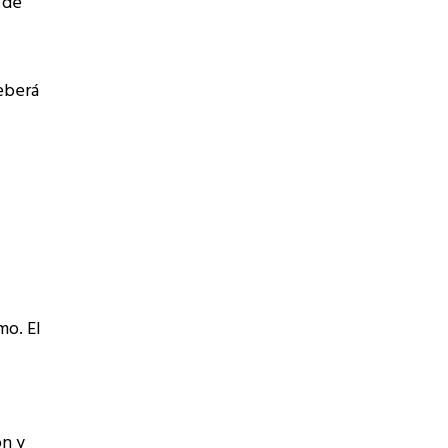
 de
eberá
mo. El
ón y