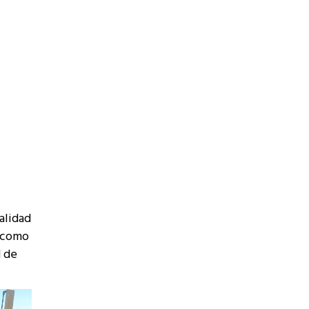
alidad
s como
d de