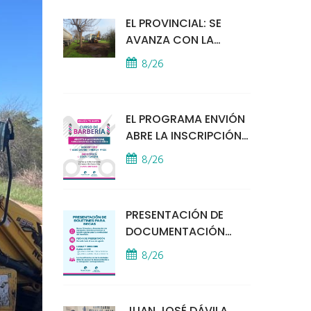
EL PROVINCIAL: SE
AVANZA CON LA
INSTALACIÓN DEL
8/26
MÓDULO POLICIAL
EL PROGRAMA ENVIÓN
ABRE LA INSCRIPCIÓN
A UN CURSO DE
8/26
BARBERÍA
PRESENTACIÓN DE
DOCUMENTACIÓN
PARA BECAS
8/26
EDUCATIVAS
JUAN JOSÉ DÁVILA