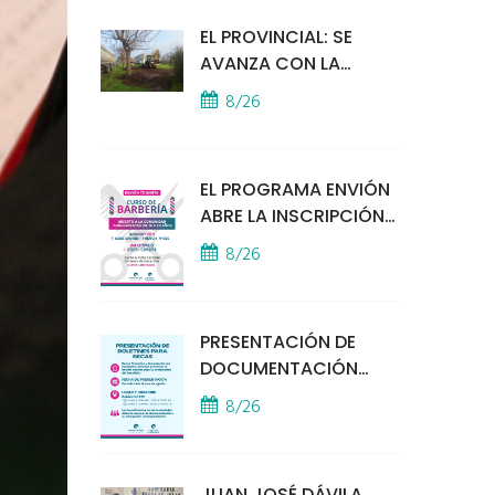
EL PROVINCIAL: SE
AVANZA CON LA
INSTALACIÓN DEL
8/26
MÓDULO POLICIAL
EL PROGRAMA ENVIÓN
ABRE LA INSCRIPCIÓN
A UN CURSO DE
8/26
BARBERÍA
PRESENTACIÓN DE
DOCUMENTACIÓN
PARA BECAS
8/26
EDUCATIVAS
JUAN JOSÉ DÁVILA