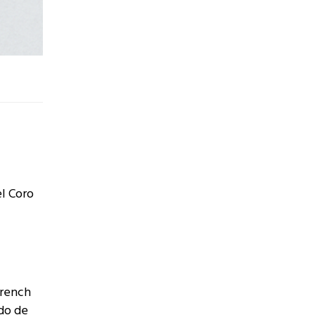
el Coro
French
edo de