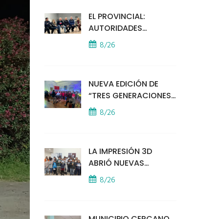
EL PROVINCIAL:
AUTORIDADES
MUNICIPALES
8/26
MANTUVIERON UN
ENCUENTRO CON
VECINOS POR LA
NUEVA EDICIÓN DE
SEGURIDAD
“TRES GENERACIONES
CANTAN”
8/26
LA IMPRESIÓN 3D
ABRIÓ NUEVAS
PUERTAS AL
8/26
APRENDIZAJE Y LA
CREATIVIDAD
MUNICIPIO CERCANO