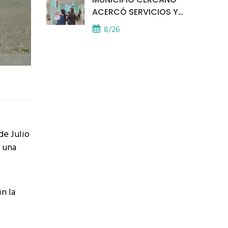
ACERCÓ SERVICIOS Y
ATENCIÓN A LOS
8/26
VECINOS EL
PROVINCIAL
de Julio
e una
in la