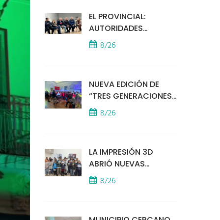
EL PROVINCIAL:
AUTORIDADES
MUNICIPALES
8/26
MANTUVIERON UN
ENCUENTRO CON
VECINOS POR LA
NUEVA EDICIÓN DE
SEGURIDAD
“TRES GENERACIONES
CANTAN”
8/26
LA IMPRESIÓN 3D
ABRIÓ NUEVAS
PUERTAS AL
8/26
APRENDIZAJE Y LA
CREATIVIDAD
MUNICIPIO CERCANO