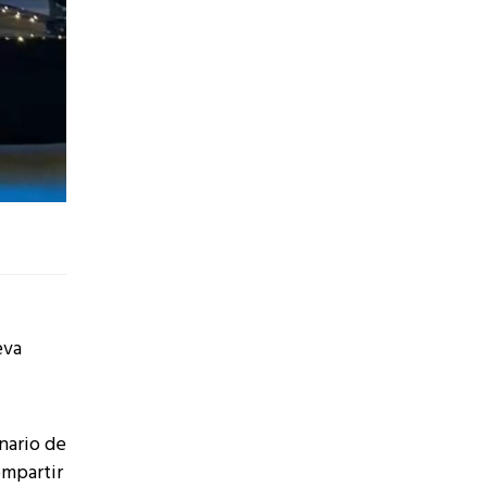
eva
nario de
ompartir