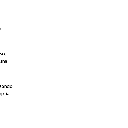
a
so,
 una
izando
mplia