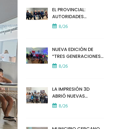
EL PROVINCIAL:
AUTORIDADES
MUNICIPALES
8/26
MANTUVIERON UN
ENCUENTRO CON
VECINOS POR LA
NUEVA EDICIÓN DE
SEGURIDAD
“TRES GENERACIONES
CANTAN”
8/26
LA IMPRESIÓN 3D
ABRIÓ NUEVAS
PUERTAS AL
8/26
APRENDIZAJE Y LA
CREATIVIDAD
MUNICIPIO CERCANO