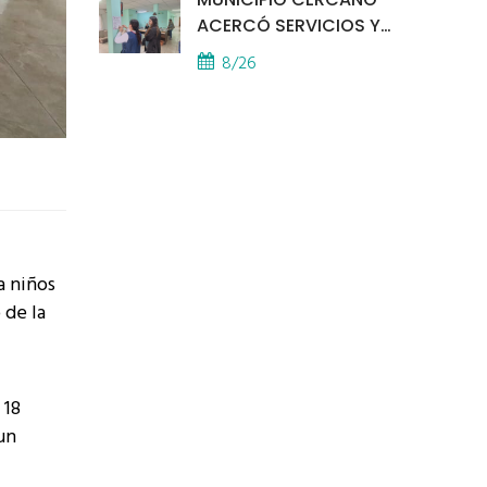
ACERCÓ SERVICIOS Y
ATENCIÓN A LOS
8/26
VECINOS EL
PROVINCIAL
a niños
 de la
 18
un