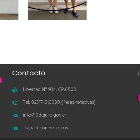
Contacto
Libertad Nº 934, CP:6500
Tel: 02317-610000 (líneas rotativas)
info@9dejulio.gov.ar
Trabajá con nosotros