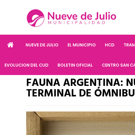
NUEVE DE JULIO
EL MUNICIPIO
HCD
TRAM
EVOLUCION DEL CUD
BOLETIN OFICIAL
CENTRO SAN C
FAUNA ARGENTINA: N
TERMINAL DE ÓMNIBU