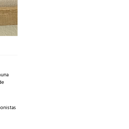
auna
de
gonistas