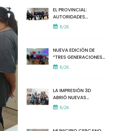
EL PROVINCIAL:
AUTORIDADES
MUNICIPALES
8/26
MANTUVIERON UN
ENCUENTRO CON
VECINOS POR LA
NUEVA EDICIÓN DE
SEGURIDAD
“TRES GENERACIONES
CANTAN”
8/26
LA IMPRESIÓN 3D
ABRIÓ NUEVAS
PUERTAS AL
8/26
APRENDIZAJE Y LA
CREATIVIDAD
MUNICIPIO CERCANO