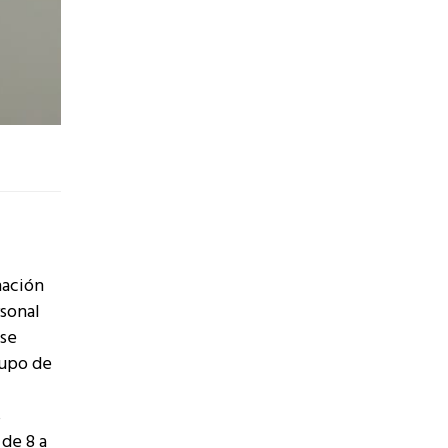
nación
rsonal
 se
rupo de
s
 de 8 a