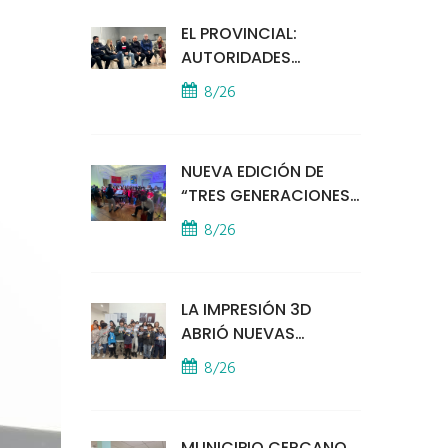
EL PROVINCIAL:
AUTORIDADES
MUNICIPALES
8/26
MANTUVIERON UN
ENCUENTRO CON
VECINOS POR LA
NUEVA EDICIÓN DE
SEGURIDAD
“TRES GENERACIONES
CANTAN”
8/26
LA IMPRESIÓN 3D
ABRIÓ NUEVAS
PUERTAS AL
8/26
APRENDIZAJE Y LA
CREATIVIDAD
MUNICIPIO CERCANO