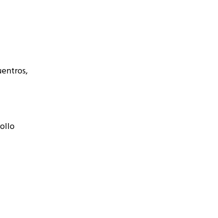
uentros,
ollo