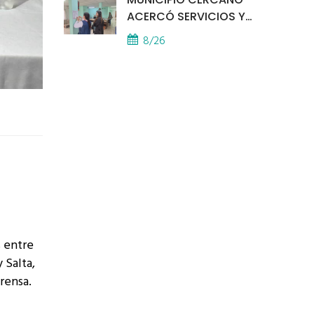
ACERCÓ SERVICIOS Y
ATENCIÓN A LOS
8/26
VECINOS EL
PROVINCIAL
s entre
 Salta,
rensa.