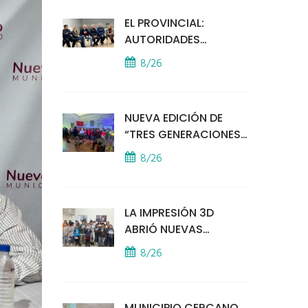
EL PROVINCIAL:
AUTORIDADES
MUNICIPALES
8/26
MANTUVIERON UN
ENCUENTRO CON
VECINOS POR LA
NUEVA EDICIÓN DE
SEGURIDAD
“TRES GENERACIONES
CANTAN”
8/26
LA IMPRESIÓN 3D
ABRIÓ NUEVAS
PUERTAS AL
8/26
APRENDIZAJE Y LA
CREATIVIDAD
MUNICIPIO CERCANO