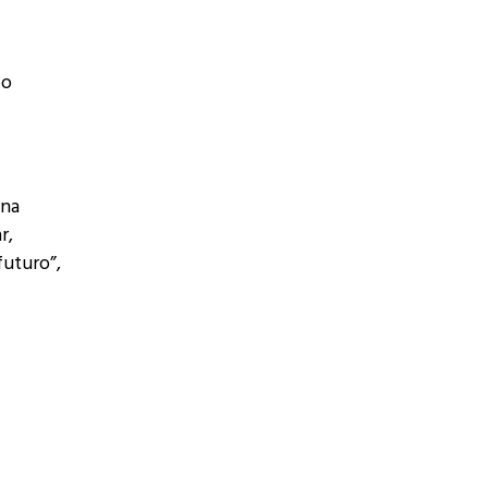
io
una
r,
futuro”,