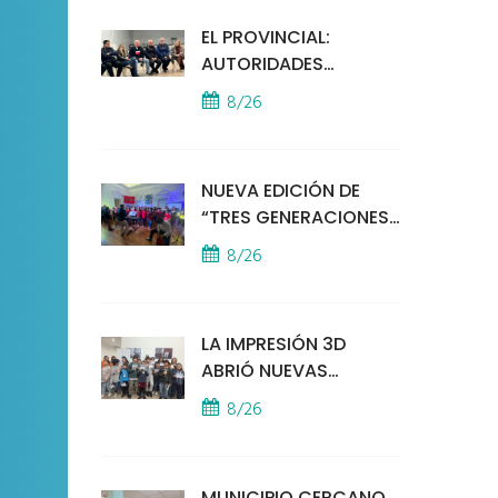
EL PROVINCIAL:
AUTORIDADES
MUNICIPALES
8/26
MANTUVIERON UN
ENCUENTRO CON
VECINOS POR LA
NUEVA EDICIÓN DE
SEGURIDAD
“TRES GENERACIONES
CANTAN”
8/26
LA IMPRESIÓN 3D
ABRIÓ NUEVAS
PUERTAS AL
8/26
APRENDIZAJE Y LA
CREATIVIDAD
MUNICIPIO CERCANO