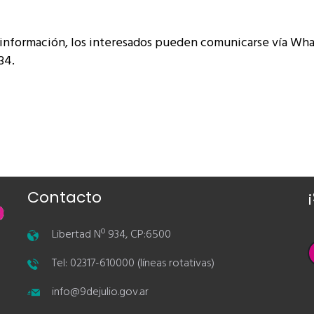
 información, los interesados pueden comunicarse vía Wh
34.
Contacto
Libertad Nº 934, CP:6500
Tel: 02317-610000 (líneas rotativas)
info@9dejulio.gov.ar