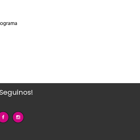
onograma
¡Seguinos!