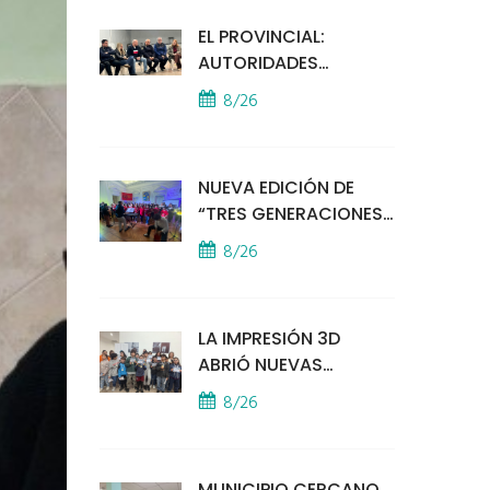
EL PROVINCIAL:
AUTORIDADES
MUNICIPALES
8/26
MANTUVIERON UN
ENCUENTRO CON
VECINOS POR LA
NUEVA EDICIÓN DE
SEGURIDAD
“TRES GENERACIONES
CANTAN”
8/26
LA IMPRESIÓN 3D
ABRIÓ NUEVAS
PUERTAS AL
8/26
APRENDIZAJE Y LA
CREATIVIDAD
MUNICIPIO CERCANO