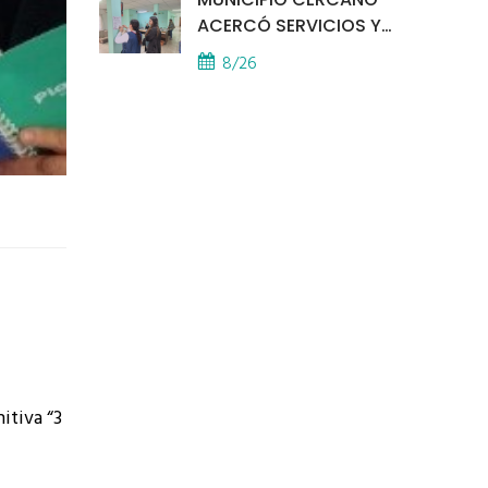
ACERCÓ SERVICIOS Y
ATENCIÓN A LOS
8/26
VECINOS EL
PROVINCIAL
itiva “3