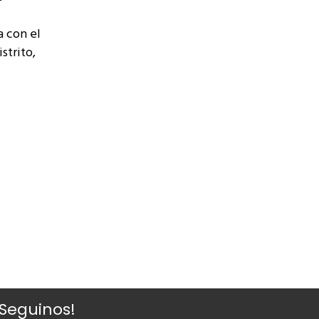
a con el
strito,
¡Seguinos!