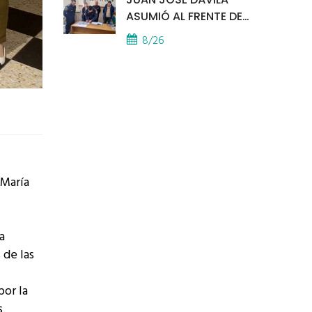
ASUMIÓ AL FRENTE DE
LA POLICÍA COMUNAL
8/26
 María
a
 de las
por la
s