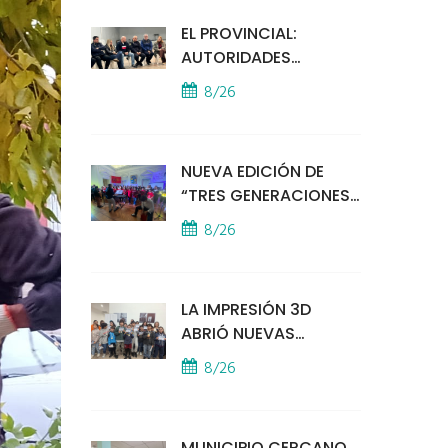
EL PROVINCIAL:
AUTORIDADES
MUNICIPALES
8/26
MANTUVIERON UN
ENCUENTRO CON
VECINOS POR LA
NUEVA EDICIÓN DE
SEGURIDAD
“TRES GENERACIONES
CANTAN”
8/26
LA IMPRESIÓN 3D
ABRIÓ NUEVAS
PUERTAS AL
8/26
APRENDIZAJE Y LA
CREATIVIDAD
MUNICIPIO CERCANO