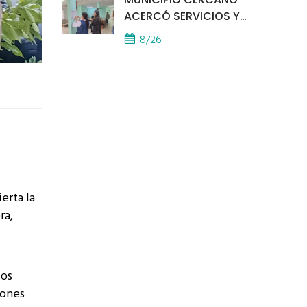
ACERCÓ SERVICIOS Y
ATENCIÓN A LOS
8/26
VECINOS EL
PROVINCIAL
erta la
ra,
los
iones