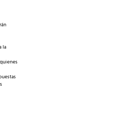
rán
 la
 quienes
puestas
s