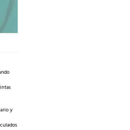
cando
intas
ario y
nculados