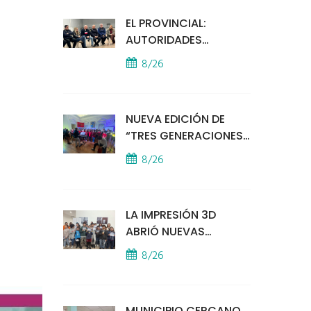
EL PROVINCIAL:
AUTORIDADES
MUNICIPALES
8/26
MANTUVIERON UN
ENCUENTRO CON
VECINOS POR LA
NUEVA EDICIÓN DE
SEGURIDAD
“TRES GENERACIONES
CANTAN”
8/26
LA IMPRESIÓN 3D
ABRIÓ NUEVAS
PUERTAS AL
8/26
APRENDIZAJE Y LA
CREATIVIDAD
MUNICIPIO CERCANO