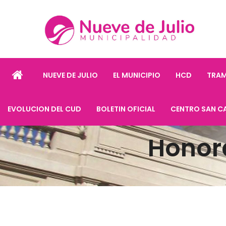
NUEVE DE JULIO
EL MUNICIPIO
HCD
TRAM
EVOLUCION DEL CUD
BOLETIN OFICIAL
CENTRO SAN C
Honor