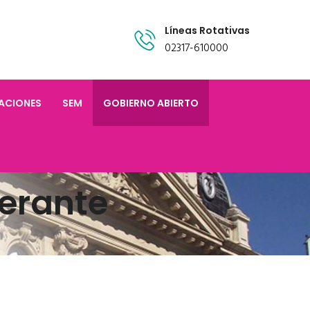
Líneas Rotativas
02317-610000
TACIONES
SEM
GOBIERNO ABIERTO
erante