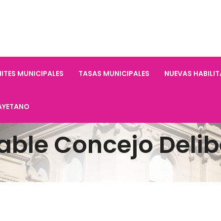
ITES MUNICIPALES
TASAS MUNICIPALES
NUEVAS HABILI
AYETANO
able Concejo Delib