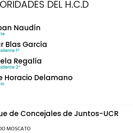
ORIDADES DEL H.C.D
ban Naudín
nte
r Blas García
idente 1º
ela Regalía
sidente 2º
e Horacio Delamano
io
ue de Concejales de Juntos-UCR
DO MOSCATO