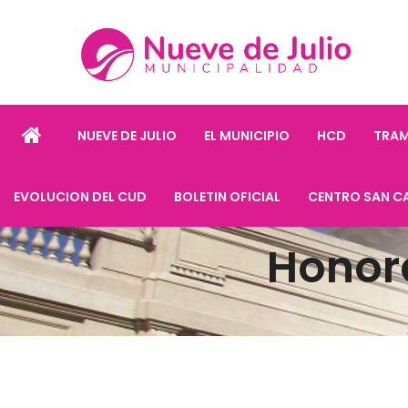
NUEVE DE JULIO
EL MUNICIPIO
HCD
TRAM
EVOLUCION DEL CUD
BOLETIN OFICIAL
CENTRO SAN C
Honor