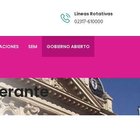
Líneas Rotativas
02317-610000
TACIONES
SEM
GOBIERNO ABIERTO
erante