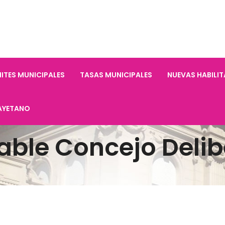
ITES MUNICIPALES
TASAS MUNICIPALES
NUEVAS HABILI
AYETANO
able Concejo Delib