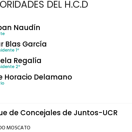
ORIDADES DEL H.C.D
ban Naudín
nte
r Blas García
idente 1º
ela Regalía
sidente 2º
e Horacio Delamano
io
ue de Concejales de Juntos-UCR
DO MOSCATO