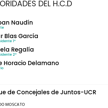
ORIDADES DEL H.C.D
ban Naudín
nte
r Blas García
idente 1º
ela Regalía
sidente 2º
e Horacio Delamano
io
ue de Concejales de Juntos-UCR
DO MOSCATO