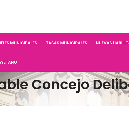
ITES MUNICIPALES
TASAS MUNICIPALES
NUEVAS HABILI
AYETANO
able Concejo Delib