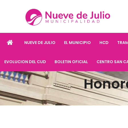
NUEVE DE JULIO
EL MUNICIPIO
HCD
TRAM
EVOLUCION DEL CUD
BOLETIN OFICIAL
CENTRO SAN C
Honor