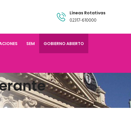
Líneas Rotativas
02317-610000
TACIONES
SEM
GOBIERNO ABIERTO
erante