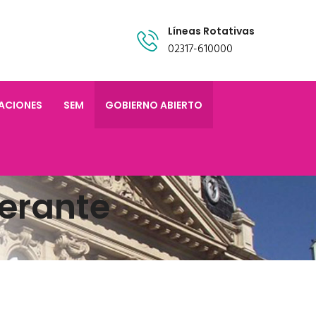
Líneas Rotativas
02317-610000
TACIONES
SEM
GOBIERNO ABIERTO
erante