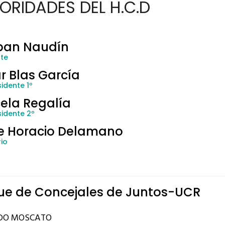
ORIDADES DEL H.C.D
ban Naudín
nte
r Blas García
idente 1º
ela Regalía
sidente 2º
e Horacio Delamano
io
ue de Concejales de Juntos-UCR
DO MOSCATO