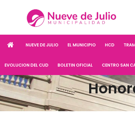
NUEVE DE JULIO
EL MUNICIPIO
HCD
TRAM
EVOLUCION DEL CUD
BOLETIN OFICIAL
CENTRO SAN C
Honor