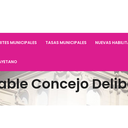
ITES MUNICIPALES
TASAS MUNICIPALES
NUEVAS HABILI
AYETANO
able Concejo Delib