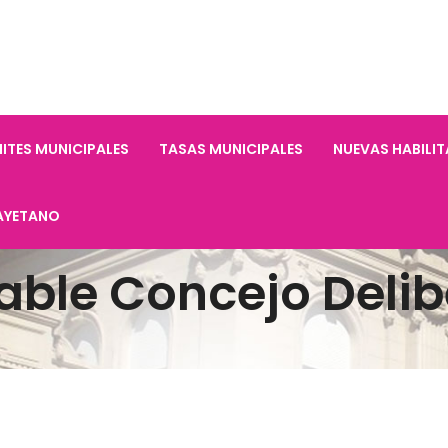
ITES MUNICIPALES
TASAS MUNICIPALES
NUEVAS HABILI
AYETANO
able Concejo Delib