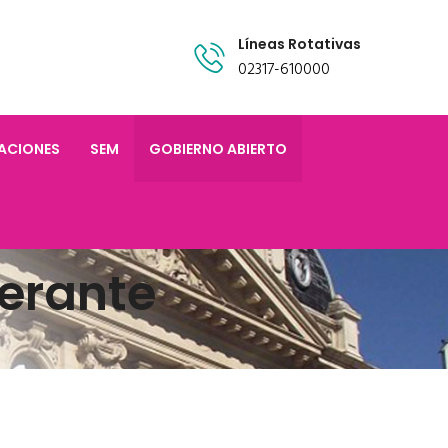
Líneas Rotativas
02317-610000
TACIONES
SEM
GOBIERNO ABIERTO
erante