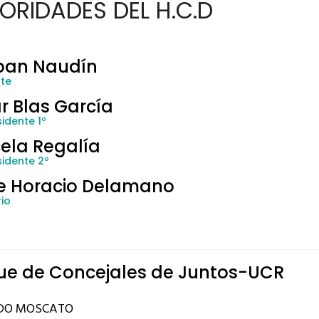
ORIDADES DEL H.C.D
ban Naudín
nte
r Blas García
idente 1º
ela Regalía
sidente 2º
e Horacio Delamano
io
ue de Concejales de Juntos-UCR
DO MOSCATO